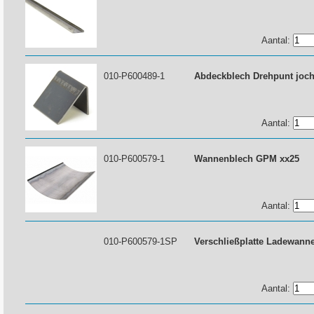
Aantal:
010-P600489-1
Abdeckblech Drehpunt joc
Aantal:
010-P600579-1
Wannenblech GPM xx25
Aantal:
010-P600579-1SP
Verschließplatte Ladewann
Aantal: