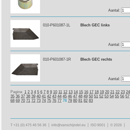
Aantal:
010-P601087-1L
Blech GEC links
Aantal:
010-P601087-1R
Blech GEC rechts
Aantal:
Pagina:
1
2
3
4
5
6
7
8
9
10
11
12
13
14
15
16
17
18
19
20
21
22
23
24
35
36
37
38
39
40
41
42
43
44
45
46
47
48
49
50
51
52
53
54
55
56
57
68
69
70
71
72
73
74
75
76
77
78
79
80
81
82
83
T +31 (0) 475 46 56 36
info@vanschijndel.eu
ISO 9001
© 2026