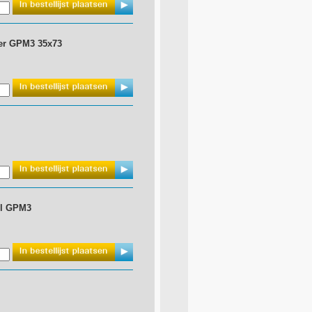
der GPM3 35x73
il GPM3