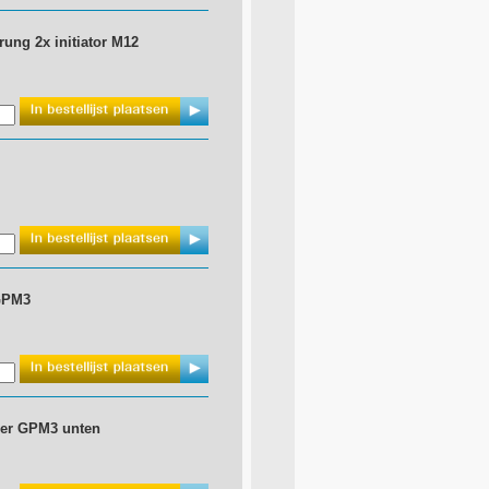
erung 2x initiator M12
GPM3
der GPM3 unten