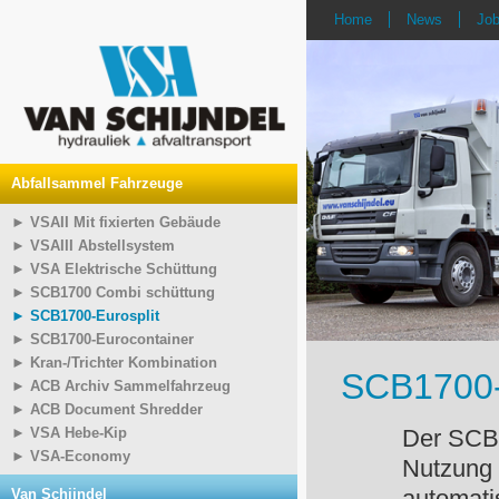
Home
News
Jo
Abfallsammel Fahrzeuge
► VSAII Mit fixierten Gebäude
► VSAIII Abstellsystem
► VSA Elektrische Schüttung
► SCB1700 Combi schüttung
► SCB1700-Eurosplit
► SCB1700-Eurocontainer
► Kran-/Trichter Kombination
SCB1700-
► ACB Archiv Sammelfahrzeug
► ACB Document Shredder
► VSA Hebe-Kip
Der SCB1
► VSA-Economy
Nutzung 
Van Schijndel