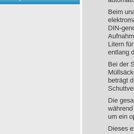
automati
Beim una
elektrom
DIN‑gen
Aufnahme
Litern f
entlang 
Bei der 
Müllsäck
beträgt 
Schuttven
Die gesa
während
um ein o
Dieses e