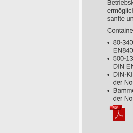
Betriebsk
ermöglich
sanfte u
Containe
80-340
EN840
500-13
DIN E
DIN-Kl
der No
Bammen
der N