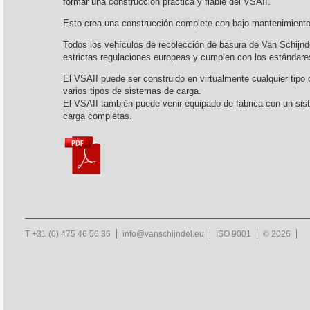
formar una construcción práctica y fiable del VSAII.
Esto crea una construcción complete con bajo mantenimiento 
Todos los vehículos de recolección de basura de Van Schijnd
estrictas regulaciones europeas y cumplen con los estándare
El VSAII puede ser construido en virtualmente cualquier tipo
varios tipos de sistemas de carga.
El VSAII también puede venir equipado de fábrica con un sis
carga completas.
T +31 (0) 475 46 56 36
info@vanschijndel.eu
ISO 9001
© 2026