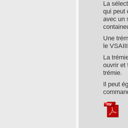
La sélec
qui peut 
avec un 
containeu
Une trém
le VSAIII
La trémi
ouvrir et
trémie.
Il peut é
commande