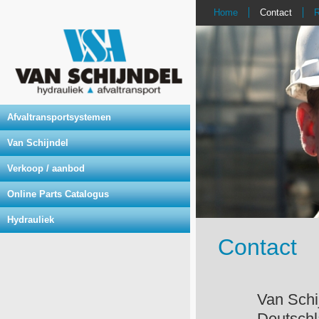
Home
Contact
R
Afvaltransportsystemen
Van Schijndel
Verkoop / aanbod
Online Parts Catalogus
Hydrauliek
Contact
Van Sc