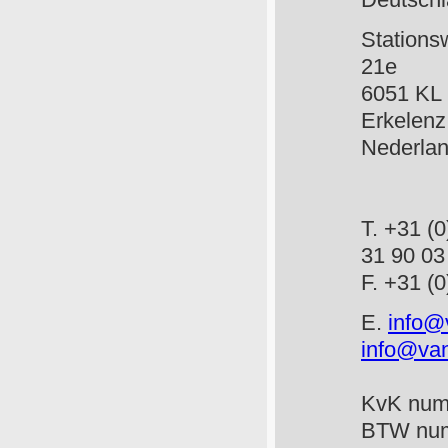
Deutsch
Stat
21e
6051
Erkelenz
Ned
T. +3
31 90 03
F. +
E.
info@
info@van
KvK num
BTW num