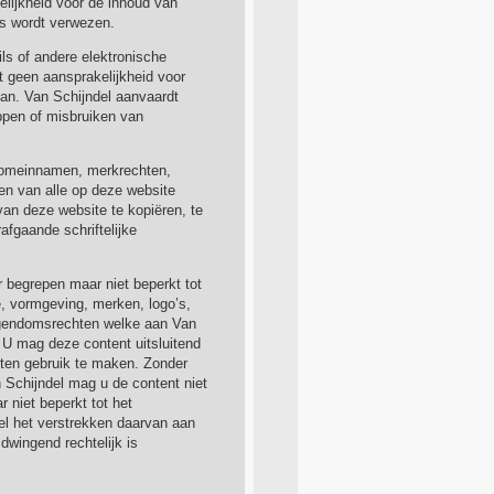
elijkheid voor de inhoud van
ns wordt verwezen.
ls of andere elektronische
t geen aansprakelijkheid voor
van. Van Schijndel aanvaardt
ppen of misbruiken van
 domeinnamen, merkrechten,
ien van alle op deze website
van deze website te kopiëren, te
afgaande schriftelijke
r begrepen maar niet beperkt tot
e, vormgeving, merken, logo’s,
eigendomsrechten welke aan Van
. U mag deze content uitsluitend
ten gebruik te maken. Zonder
n Schijndel mag u de content niet
niet beperkt tot het
l het verstrekken daarvan aan
dwingend rechtelijk is