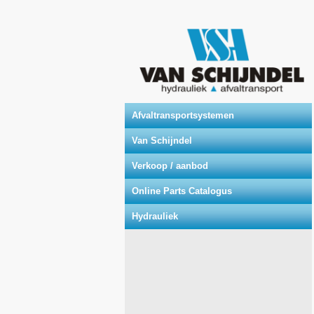
Afvaltransportsystemen
Van Schijndel
Verkoop / aanbod
Online Parts Catalogus
Hydrauliek