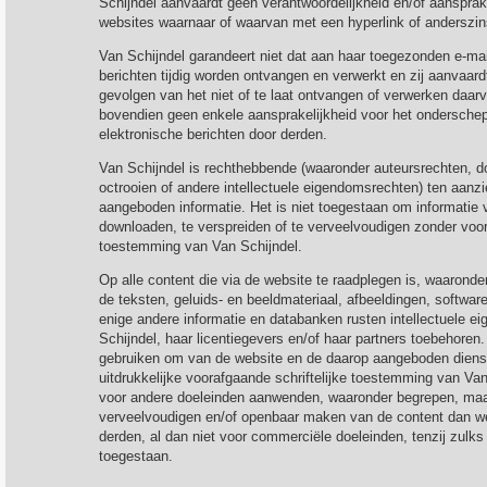
Schijndel aanvaardt geen verantwoordelijkheid en/of aansprak
websites waarnaar of waarvan met een hyperlink of anderszi
Van Schijndel garandeert niet dat aan haar toegezonden e-mai
berichten tijdig worden ontvangen en verwerkt en zij aanvaard
gevolgen van het niet of te laat ontvangen of verwerken daar
bovendien geen enkele aansprakelijkheid voor het ondersche
elektronische berichten door derden.
Van Schijndel is rechthebbende (waaronder auteursrechten,
octrooien of andere intellectuele eigendomsrechten) ten aanz
aangeboden informatie. Het is niet toegestaan om informatie 
downloaden, te verspreiden of te verveelvoudigen zonder voor
toestemming van Van Schijndel.
Op alle content die via de website te raadplegen is, waaronde
de teksten, geluids- en beeldmateriaal, afbeeldingen, softwar
enige andere informatie en databanken rusten intellectuele 
Schijndel, haar licentiegevers en/of haar partners toebehoren
gebruiken om van de website en de daarop aangeboden diens
uitdrukkelijke voorafgaande schriftelijke toestemming van Va
voor andere doeleinden aanwenden, waaronder begrepen, maar 
verveelvoudigen en/of openbaar maken van de content dan we
derden, al dan niet voor commerciële doeleinden, tenzij zulks 
toegestaan.