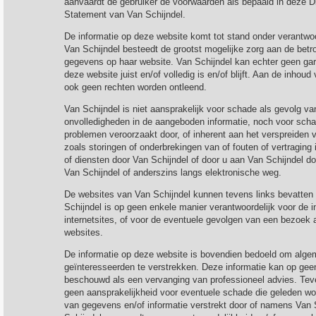
aanvaardt de gebruiker de voorwaarden als bepaald in deze D
Statement van Van Schijndel.
De informatie op deze website komt tot stand onder verantwoo
Van Schijndel besteedt de grootst mogelijke zorg aan de betr
gegevens op haar website. Van Schijndel kan echter geen gar
deze website juist en/of volledig is en/of blijft. Aan de inho
ook geen rechten worden ontleend.
Van Schijndel is niet aansprakelijk voor schade als gevolg va
onvolledigheden in de aangeboden informatie, noch voor scha
problemen veroorzaakt door, of inherent aan het verspreiden va
zoals storingen of onderbrekingen van of fouten of vertraging 
of diensten door Van Schijndel of door u aan Van Schijndel d
Van Schijndel of anderszins langs elektronische weg.
De websites van Van Schijndel kunnen tevens links bevatten
Schijndel is op geen enkele manier verantwoordelijk voor de 
internetsites, of voor de eventuele gevolgen van een bezoek
websites.
De informatie op deze website is bovendien bedoeld om alge
geïnteresseerden te verstrekken. Deze informatie kan op gee
beschouwd als een vervanging van professioneel advies. Tev
geen aansprakelijkheid voor eventuele schade die geleden wor
van gegevens en/of informatie verstrekt door of namens Van 