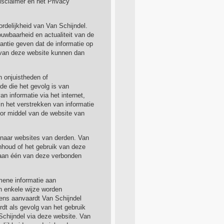
isclaimer en het Privacy
rdelijkheid van Van Schijndel.
ouwbaarheid en actualiteit van de
antie geven dat de informatie op
ud van deze website kunnen dan
n onjuistheden of
de die het gevolg is van
n informatie via het internet,
in het verstrekken van informatie
oor middel van de website van
 naar websites van derden. Van
inhoud of het gebruik van deze
 aan één van deze verbonden
mene informatie aan
n enkele wijze worden
ens aanvaardt Van Schijndel
dt als gevolg van het gebruik
Schijndel via deze website. Van