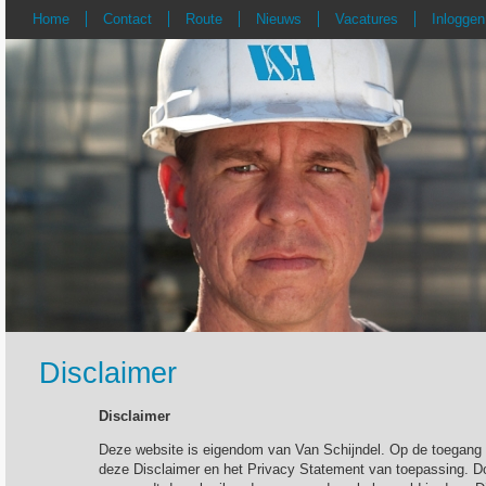
Home
Contact
Route
Nieuws
Vacatures
Inloggen
Disclaimer
Disclaimer
Deze website is eigendom van Van Schijndel. Op de toegang e
deze Disclaimer en het Privacy Statement van toepassing. Do