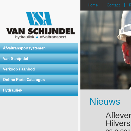
Home
Contact
R
Afvaltransportsystemen
Van Schijndel
Verkoop / aanbod
Online Parts Catalogus
Hydrauliek
Nieuws
Afleve
Hilver