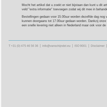
Mocht het artikel dat u zoekt er niet bijstaan dan kunt u dit a
veld "extra informatie" toevoegen zodat wij dit mee in behan
Bestellingen gedaan voor 15.00uur worden dezelfde dag nog v
kunnen doorgaans tot 17.00uur gedaan worden. Dankzij onze fle
een snelle levering niet alleen in Nederland maar ook voor de
T +31 (0) 475 46 56 36
info@vanschijndel.eu
ISO 9001
Disclaimer