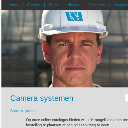
Home
Contact
Route
Nieuws
Vacatures
Inloggen
Camera systemen
Camera systemen
Op onze online catalogus bieden wij u de mogelijkheid om ons
bestelling te plaatsen of een prijsaanvraag te doen.