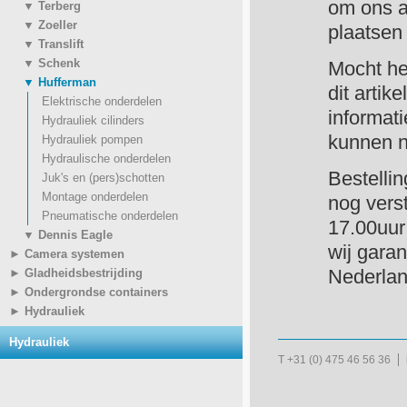
om ons as
▼ Terberg
▼ Zoeller
plaatsen
▼ Translift
▼ Schenk
Mocht het
▼ Hufferman
dit artik
Elektrische onderdelen
informat
Hydrauliek cilinders
kunnen 
Hydrauliek pompen
Hydraulische onderdelen
Bestelli
Juk's en (pers)schotten
Montage onderdelen
nog vers
Pneumatische onderdelen
17.00uur 
▼ Dennis Eagle
wij garan
► Camera systemen
► Gladheidsbestrijding
Nederlan
► Ondergrondse containers
► Hydrauliek
Hydrauliek
T +31 (0) 475 46 56 36