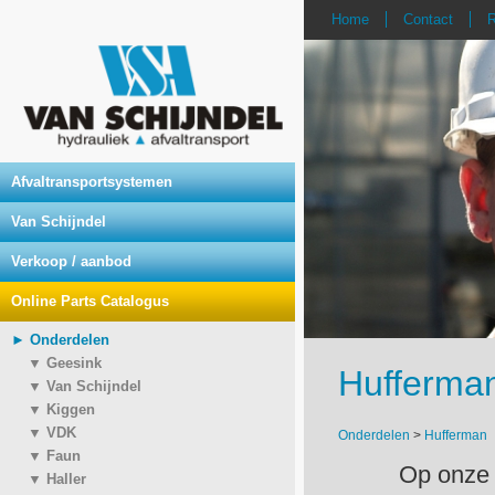
Home
Contact
R
Afvaltransportsystemen
Van Schijndel
Verkoop / aanbod
Online Parts Catalogus
► Onderdelen
▼ Geesink
Hufferma
▼ Van Schijndel
▼ Kiggen
▼ VDK
Onderdelen
>
Hufferman
▼ Faun
Op onze 
▼ Haller