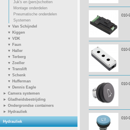
Juk's en (pers)schotten
Montage onderdelen
Pneumatische onderdelen
010-
Systemen
▼ Van Schijndel
▼ Kiggen
▼ VDK
▼ Faun
010-
▼ Haller
▼ Terberg
▼ Zoeller
▼ Translift
▼ Schenk
▼ Hufferman
010-
▼ Dennis Eagle
► Camera systemen
► Gladheidsbestrijding
► Ondergrondse containers
► Hydrauliek
010-
Hydrauliek