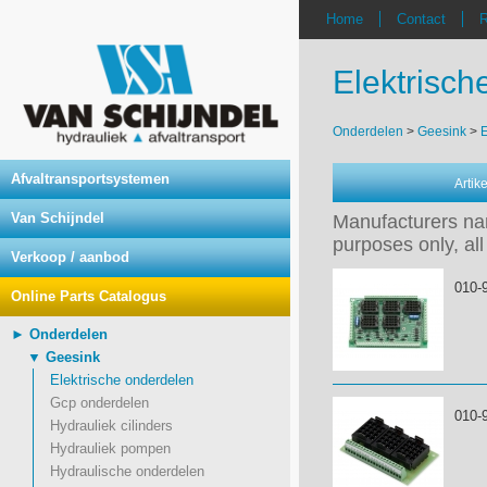
Home
Contact
R
Elektrisch
Onderdelen
>
Geesink
>
E
Afvaltransportsystemen
Arti
Van Schijndel
Manufacturers nam
purposes only, all
Verkoop / aanbod
010-
Online Parts Catalogus
► Onderdelen
▼ Geesink
Elektrische onderdelen
Gcp onderdelen
010-
Hydrauliek cilinders
Hydrauliek pompen
Hydraulische onderdelen