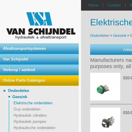
Home
Contact
R
Elektrisch
Onderdelen
>
Geesink
>
E
Afvaltransportsystemen
Arti
Van Schijndel
Manufacturers nam
purposes only, all
Verkoop / aanbod
010-
Online Parts Catalogus
► Onderdelen
▼ Geesink
Elektrische onderdelen
Gcp onderdelen
010-
Hydrauliek cilinders
Hydrauliek pompen
Hydraulische onderdelen