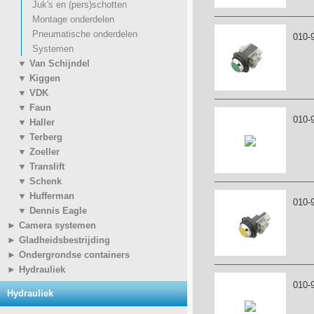
Juk's en (pers)schotten
Montage onderdelen
Pneumatische onderdelen
010-
Systemen
▼ Van Schijndel
▼ Kiggen
▼ VDK
▼ Faun
010-
▼ Haller
▼ Terberg
▼ Zoeller
▼ Translift
▼ Schenk
▼ Hufferman
010-
▼ Dennis Eagle
► Camera systemen
► Gladheidsbestrijding
► Ondergrondse containers
► Hydrauliek
010-
Hydrauliek