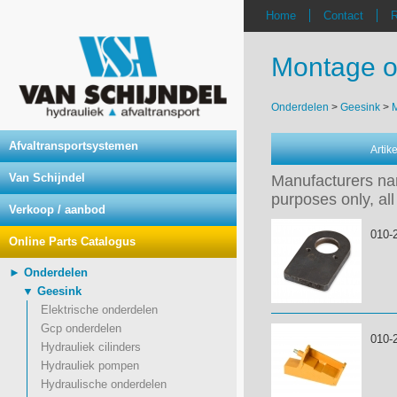
Home
Contact
R
Montage o
Onderdelen
>
Geesink
>
Afvaltransportsystemen
Arti
Van Schijndel
Manufacturers nam
purposes only, all
Verkoop / aanbod
010-
Online Parts Catalogus
► Onderdelen
▼ Geesink
Elektrische onderdelen
Gcp onderdelen
010-
Hydrauliek cilinders
Hydrauliek pompen
Hydraulische onderdelen