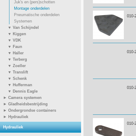
Juk's en (pers)schotten
Montage onderdelen
Pneumatische onderdelen
010-
Systemen
▼ Van Schijndel
▼ Kiggen
▼ VDK
▼ Faun
010-
▼ Haller
▼ Terberg
▼ Zoeller
▼ Translift
▼ Schenk
▼ Hufferman
010-
▼ Dennis Eagle
► Camera systemen
► Gladheidsbestrijding
► Ondergrondse containers
► Hydrauliek
010-
Hydrauliek