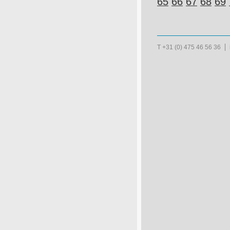
65
66
67
68
69
T +31 (0) 475 46 56 36