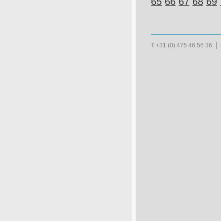
65
66
67
68
69
T +31 (0) 475 46 56 36