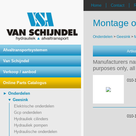
Home
Contact
R
Montage o
Onderdelen
>
Geesink
>
Afvaltransportsystemen
Arti
Van Schijndel
Manufacturers nam
purposes only, all
Verkoop / aanbod
010-
Online Parts Catalogus
► Onderdelen
▼ Geesink
Elektrische onderdelen
Gcp onderdelen
010-
Hydrauliek cilinders
Hydrauliek pompen
Hydraulische onderdelen