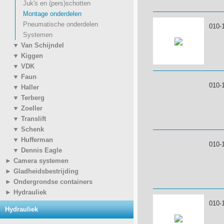
Juk's en (pers)schotten
Montage onderdelen
Pneumatische onderdelen
010-
Systemen
▼ Van Schijndel
▼ Kiggen
▼ VDK
▼ Faun
010-
▼ Haller
▼ Terberg
▼ Zoeller
▼ Translift
▼ Schenk
▼ Hufferman
010-
▼ Dennis Eagle
► Camera systemen
► Gladheidsbestrijding
► Ondergrondse containers
► Hydrauliek
010-
Hydrauliek