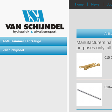
Home
News
Jo
Arti
Abfallsammel Fahrzeuge
Manufacturers nam
purposes only, all
Van Schijndel
010-
010-