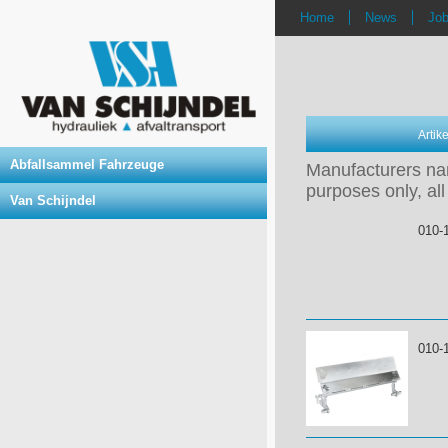
Home
News
Jo
Arti
Abfallsammel Fahrzeuge
Manufacturers nam
purposes only, all
Van Schijndel
010-
010-