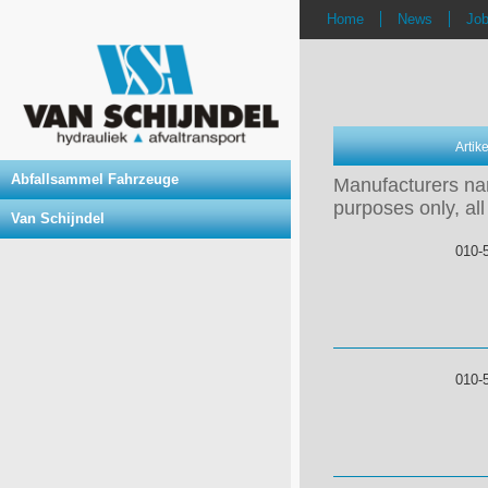
Home
News
Jo
Arti
Abfallsammel Fahrzeuge
Manufacturers nam
purposes only, all
Van Schijndel
010-
010-