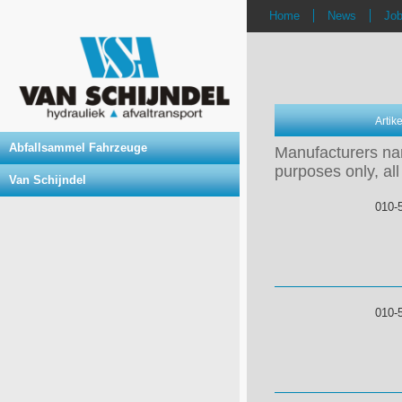
Home
News
Jo
Arti
Abfallsammel Fahrzeuge
Manufacturers nam
purposes only, all
Van Schijndel
010-
010-