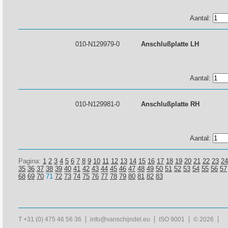
Aantal:
010-N129979-0
Anschlußplatte LH
Aantal:
010-N129981-0
Anschlußplatte RH
Aantal:
Pagina:
1
2
3
4
5
6
7
8
9
10
11
12
13
14
15
16
17
18
19
20
21
22
23
24
35
36
37
38
39
40
41
42
43
44
45
46
47
48
49
50
51
52
53
54
55
56
57
68
69
70
71
72
73
74
75
76
77
78
79
80
81
82
83
T +31 (0) 475 46 56 36
info@vanschijndel.eu
ISO 9001
© 2026