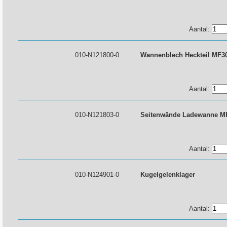
Aantal:
010-N121800-0
Wannenblech Heckteil MF3
Aantal:
010-N121803-0
Seitenwände Ladewanne M
Aantal:
010-N124901-0
Kugelgelenklager
Aantal: