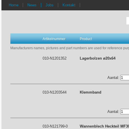
Home
News
Jobs
Kontakt
Artikelnummer
Product
Manufacturers names, pictures and part numbers are used for reference purpo
010-N1201352
Lagerbolzen ø20x64
Aantal:
010-N1203544
Klemmband
Aantal:
010-N121799-0
Wannenblech Heckteil MF3