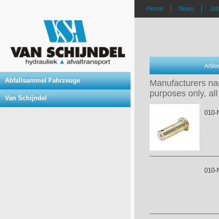
Home
News
Jo
Arti
Abfallsammel Fahrzeuge
Manufacturers nam
purposes only, all
Van Schijndel
010-
010-