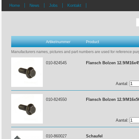
Home
News
Jobs
Kontakt
Artikelnummer
Product
Manufacturers names, pictures and part numbers are used for reference purpo
010-824545
Flansch Bolzen 12.9/M16x4
Aantal:
010-824550
Flansch Bolzen 12.9/M16x5
Aantal:
010-860027
Schaufel