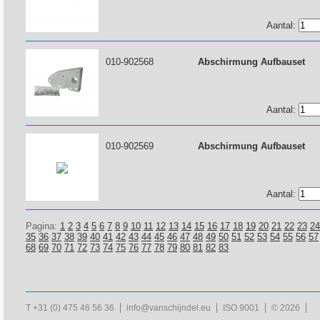
Aantal:
010-902568
Abschirmung Aufbauset
Aantal:
010-902569
Abschirmung Aufbauset
Aantal:
Pagina:
1
2
3
4
5
6
7
8
9
10
11
12
13
14
15
16
17
18
19
20
21
22
23
24
35
36
37
38
39
40
41
42
43
44
45
46
47
48
49
50
51
52
53
54
55
56
57
68
69
70
71
72
73
74
75
76
77
78
79
80
81
82
83
T +31 (0) 475 46 56 36
info@vanschijndel.eu
ISO 9001
© 2026