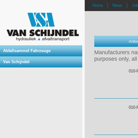
Home
News
Jo
Arti
Abfallsammel Fahrzeuge
Manufacturers nam
purposes only, all
Van Schijndel
010-
010-